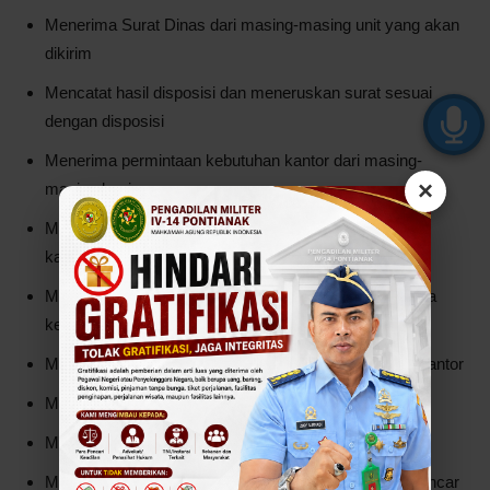
Menerima Surat Dinas dari masing-masing unit yang akan
dikirim
Mencatat hasil disposisi dan meneruskan surat sesuai
dengan disposisi
Menerima permintaan kebutuhan kantor dari masing-
×
masing bagian
Membuat daftar rancangan kebutuhan investaris
kantor/BMN
Mengajukan daftar barang rancangan anggaran belanja
kepada kuasa pengguna anggaran
Membuat rencana kegiatan pemeliharaan bangunan kantor
Menyetujui perbaikan bangunan kantor
Melakukan perawatan dan perbaikan bangunan kantor
Menjalankan pengiriman surat keluar untuk memperlancar