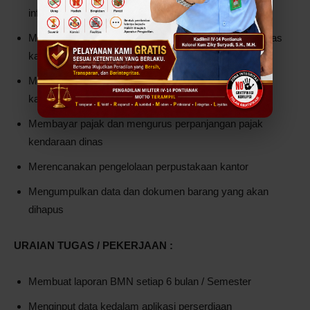
informasi keluar
Membuat rancangan perbaikan service kendaraan dinas
kantor
Melakukan perawatan dan perbaikan kendaraan dinas
kantor
Membayar pajak dan mengurus perpanjangan pajak
kendaraan dinas
Merencanakan pengelolaan perpustakaan kantor
Mengumpulkan data dan dokumen barang yang akan
dihapus
URAIAN TUGAS / PEKERJAAN :
Membuat laporan BMN setiap 6 bulan / Semester
Menginput data kedalam aplikasi perserdiaan