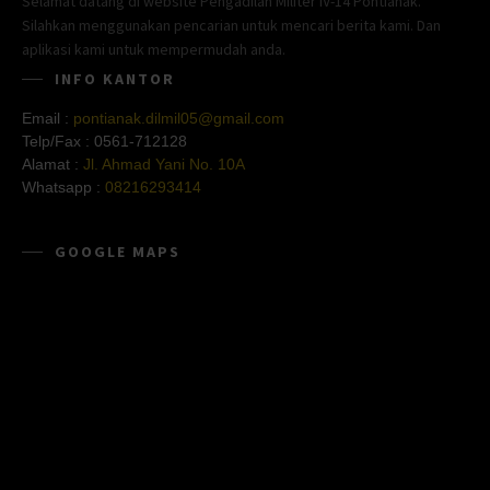
Selamat datang di website Pengadilan Militer IV-14 Pontianak.
Silahkan menggunakan pencarian untuk mencari berita kami. Dan
aplikasi kami untuk mempermudah anda.
INFO KANTOR
Email :
pontianak.dilmil05@gmail.com
Telp/Fax :
0561-712128
Alamat :
Jl. Ahmad Yani No. 10A
Whatsapp :
08216293414
GOOGLE MAPS