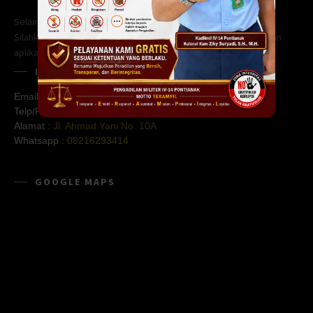
Selamat datang di website Pengadilan Militer IV-14 Pontianak.
Silahkan menggunakan pencarian untuk mencari berita kami. Dan
aplikasi kami untuk mempermudah anda.
INFO KANTOR
Email :
pontianak.dilmil05@gmail.com
Telp/Fax :
0561-712128
Alamat :
Jl. Ahmad Yani No. 10A
Whatsapp :
08216293414
GOOGLE MAPS