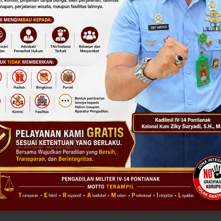
GLE MAPS
TAUTAN TERKAIT
MAHKAMAH AGUNG RI
DITJEN BADILMILTUN
14
DILMILTAMA
DILMILTI IV BALIKPAPAN
DILMIL IV-15 BANJARMASIN
DILMIL IV-16 BALIKPAPAN
Pontianak