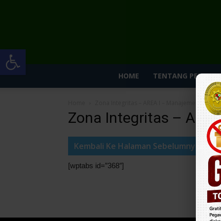
Open toolbar
HOME
TENTANG PENGADI
Home
Zona Integritas – AREA I – Manajemen Perub
Zona Integritas – ARE
Kembali Ke Halaman Sebelumnya
[wptabs id=”368″]