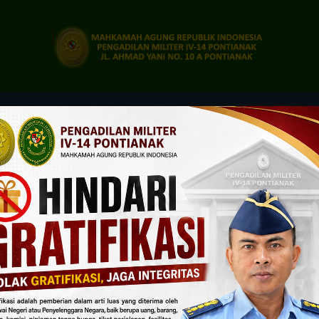
LAN
LAYANAN PUBLIK
LAYANAN HUKUM
TRAN
Pengadilan
ahan
A I – Manajemen Perubahan
Militer
IV-