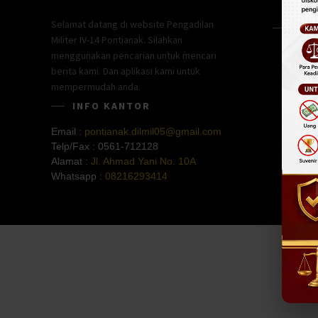
Selamat datang di website Pengadilan
GOO
Militer IV-14 Pontianak. Silahkan
menggunakan pencarian untuk mencari
berita kami. Dan aplikasi kami untuk
mempermudah anda.
INFO KANTOR
Email :
pontianak.dilmil05@gmail.com
Telp/Fax :
0561-712128
Alamat :
Jl. Ahmad Yani No. 10A
Whatsapp :
08216293414