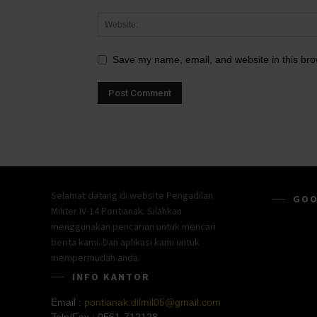
Save my name, email, and website in this bro
Selamat datang di website Pengadilan
GOO
Militer IV-14 Pontianak. Silahkan
menggunakan pencarian untuk mencari
berita kami. Dan aplikasi kami untuk
mempermudah anda.
INFO KANTOR
Email :
pontianak.dilmil05@gmail.com
Telp/Fax :
0561-712128