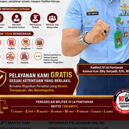
n
Pengumuman
N 3 BESAR HASIL
PERUBAHAN NOMOR LAYANAN
AN SELEKSI TERBUKA
APLIKASI SIPOPMIL (SISTEM
 JPT MADYA DAN
INFORMASI PELAYANAN ONLINE
PADA MAHKAMAH
PENGADILAN MILITER) DILMIL I-05