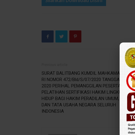
Silahkan Download Disini
Previous article
SURAT BALITBANG KUMDIL MAHKAMAH AGU
RI NOMOR 472/Bld/S/07/2020 TANGGAL 20 JU
2020 PERIHAL PEMANGGILAN PESERTA
PELATIHAN SERTIFIKASI HAKIM LINGKUNGAN
HIDUP BAGI HAKIM PERADILAN UMUM, MILITE
DAN TATA USAHA NEGARA SELURUH
INDONESIA