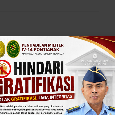
Next article
NG
PENGARAHAN PLT. KADILMIL I-05 PONTIANAK
LI
PADA PELAKSANAAN APEL PAGI SENIN
TANGGAL 10 AGUSTUS 2020
R