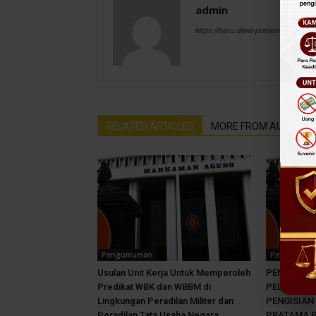
admin
https://baru.dilmil-pontianak.go.id
RELATED ARTICLES
MORE FROM AUTHOR
Pengumuman
Pengumuma
Usulan Unit Kerja Untuk Memperoleh
PENGUMUMA
Predikat WBK dan WBBM di
PELAKSANA
Lingkungan Peradilan Militer dan
PENGISIAN
Peradilan Tata Usaha Negara
PRATAMA 