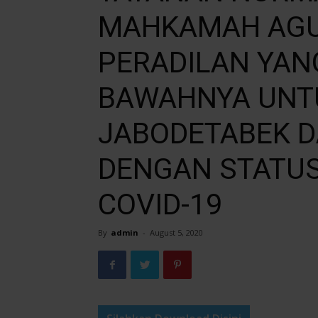
MAHKAMAH AGU
PERADILAN YAN
BAWAHNYA UNT
JABODETABEK D
DENGAN STATU
COVID-19
By
admin
-
August 5, 2020