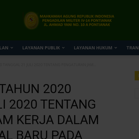
LAN
LAYANAN PUBLIK
LAYANAN HUKUM
TRAN
Pengadilan
 TANGGAL 21 JULI 2020 TENTANG PENGATURAN JAM...
TAHUN 2020
Militer
I 2020 TENTANG
AM KERJA DALAM
AL BARU PADA
IV-