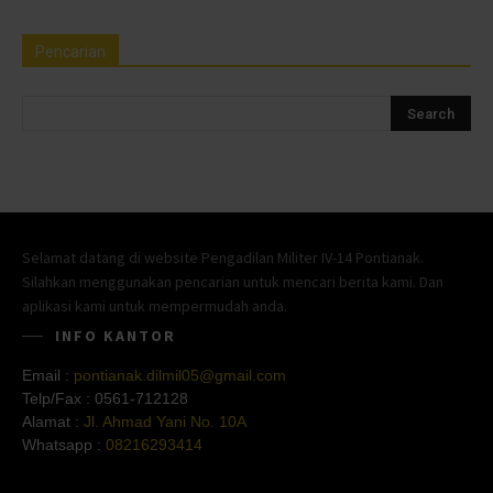
Pencarian
Selamat datang di website Pengadilan Militer IV-14 Pontianak.
Silahkan menggunakan pencarian untuk mencari berita kami. Dan
aplikasi kami untuk mempermudah anda.
INFO KANTOR
Email :
pontianak.dilmil05@gmail.com
Telp/Fax :
0561-712128
Alamat :
Jl. Ahmad Yani No. 10A
Whatsapp :
08216293414