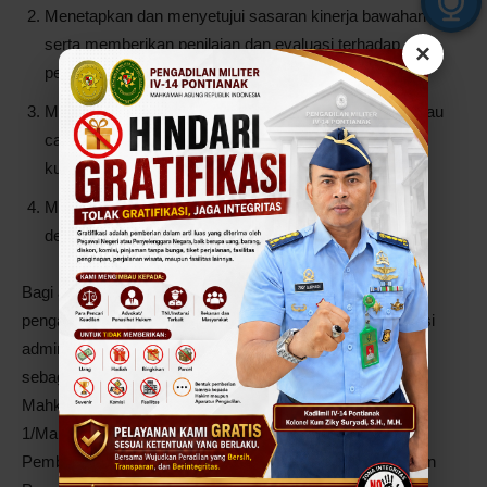
Menetapkan dan menyetujui sasaran kinerja bawahan
serta memberikan penilaian dan evaluasi terhadap
×
pelaksanaan tugas capaian kinerja bawahan.
Menjelaskan, membuat, dan menyepakati prosedur atau
cara pelaksanaan pekerjaan atau kegiatan yang dinilai
kurang jelas atau belum diatur secara khusus.
Membina bawahan agar dapat melaksanakan tugas
dengan baik.
Bagi atasan langsung yang terbukti tidak melaksanakan
pengawasan dan pembinaan tersebut, akan dijatuhi sanksi
administratif karena telah melalaikan kewajibannya
sebagaimana ditegaskan dalam butir 4 Maklumat Ketua
Mahkamah Agung Republik Indonesia Nomor
1/Maklumat/KMA/IX/2017 tentang Pengawasan dan
Pembinaan Hakim, Aparatur Mahkamah Agung dan Badan