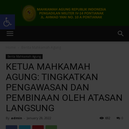
Open toolbar
Pengadilan
Home
Berita Mahkamah Agung
Berita Mahkamah Agung
Militer
KETUA MAHKAMAH
AGUNG: TINGKATKAN
PENGAWASAN DAN
IV-
PEMBINAAN OLEH ATASAN
LANGSUNG
14
By
admin
-
January 28, 2022
692
0