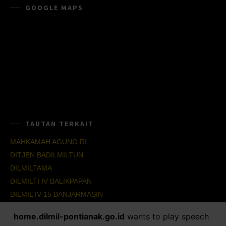
GOOGLE MAPS
TAUTAN TERKAIT
MAHKAMAH AGUNG RI
DITJEN BADILMILTUN
DILMILTAMA
DILMILTI IV BALIKPAPAN
DILMIL IV-15 BANJARMASIN
DILMIL IV-16 BALIKPAPAN
home.dilmil-pontianak.go.id
wants to play speech