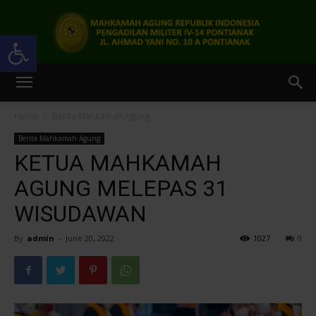
Open toolbar
Pengadilan
Home
Berita Mahkamah Agung
Berita Mahkamah Agung
Militer
KETUA MAHKAMAH
AGUNG MELEPAS 31
WISUDAWAN
IV-
By
admin
-
June 20, 2022
1027
0
14