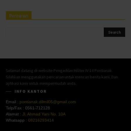
Pencarian
Selamat datang di website Pengadilan Militer IV-14 Pontianak.
Silahkan menggunakan pencarian untuk mencari berita kami. Dan
aplikasi kami untuk mempermudah anda.
INFO KANTOR
Email :
pontianak.dilmil05@gmail.com
Telp/Fax :
0561-712128
Alamat :
Jl. Ahmad Yani No. 10A
Whatsapp :
08216293414