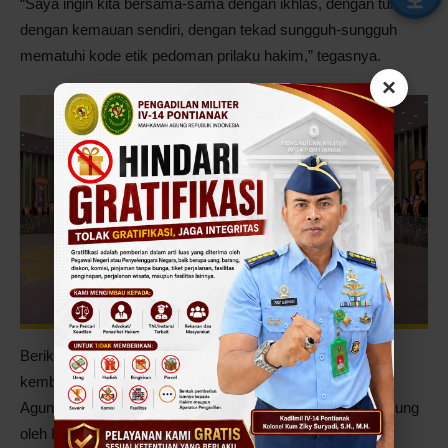
“Saya ingin kita bersama-sama dengan ikhlas, dengan tulus,
dengan kemauan sendiri, dengan tekad sungguh-sungguh
mematuhi kode etik pedoman prilaku hakim,” tegasnya.
×
Berikut adalah naskah Pakta Integritas yang dibacakan
kembali oleh seluruh Pimpinan Mahkamah Agung, Hakim
Agung, dan Hakim Ad Hoc. Pembacaan ini dipimpin langsung
oleh Ketua Mahkamah Agung