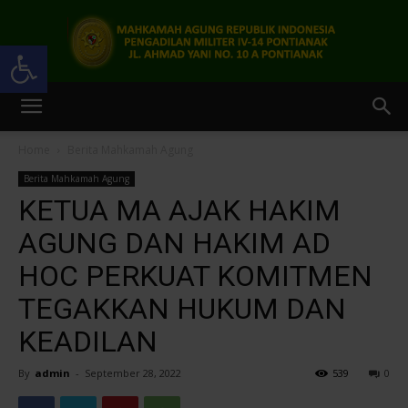
Open toolbar
Pengadilan
Home
Berita Mahkamah Agung
Berita Mahkamah Agung
Militer
KETUA MA AJAK HAKIM
AGUNG DAN HAKIM AD
HOC PERKUAT KOMITMEN
IV-
TEGAKKAN HUKUM DAN
KEADILAN
14
By
admin
-
September 28, 2022
539
0