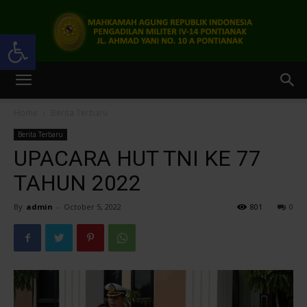
Open toolbar
Pengadilan
Home
Berita Terbaru
Berita Terbaru
Militer
UPACARA HUT TNI KE 77
TAHUN 2022
By
admin
-
October 5, 2022
801
0
IV-
14