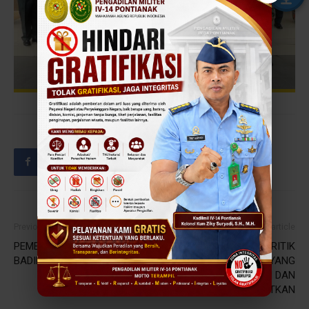
Previous article
Next article
PEMBINAAN DIRJEN
KETUA MA: JADIKAN KRITIK
BADILMILTUN MA RI
SEBAGAI OBAT PAHIT YANG
BISA MENYEMBUHKAN DAN
MENYEHATKAN