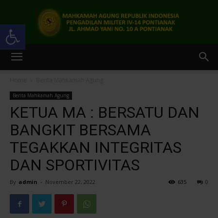
Open toolbar
Pengadilan
Home
Berita Mahkamah Agung
Berita Mahkamah Agung
Militer
KETUA MA : BERSATU DAN
BANGKIT BERSAMA
TEGAKKAN INTEGRITAS
IV-
DAN SPORTIVITAS
By
admin
-
November 22, 2022
635
0
14