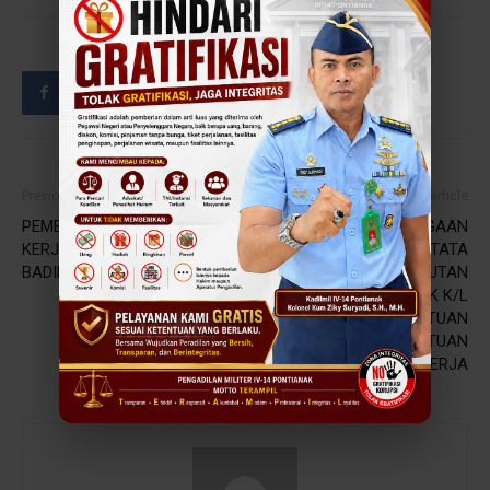
Previous article
Next article
PEMBINAAN DAN RAPAT
MA RAIH PENGHARGAAN
KERJA NASIONAL DITJEN
JUARA 1 PENINGKATAN TATA
BADILMILTUN MA RI
KELOLA BERKELANJUTAN
UNTUK KELOMPOK K/L
DENGAN JUMLAH SATUAN
KERJA DI ATAS 100 SATUAN
KERJA