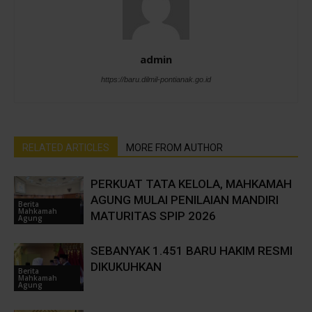
admin
https://baru.dilmil-pontianak.go.id
RELATED ARTICLES
MORE FROM AUTHOR
PERKUAT TATA KELOLA, MAHKAMAH
AGUNG MULAI PENILAIAN MANDIRI
Berita
Mahkamah
MATURITAS SPIP 2026
Agung
SEBANYAK 1.451 BARU HAKIM RESMI
DIKUKUHKAN
Berita
Mahkamah
Agung