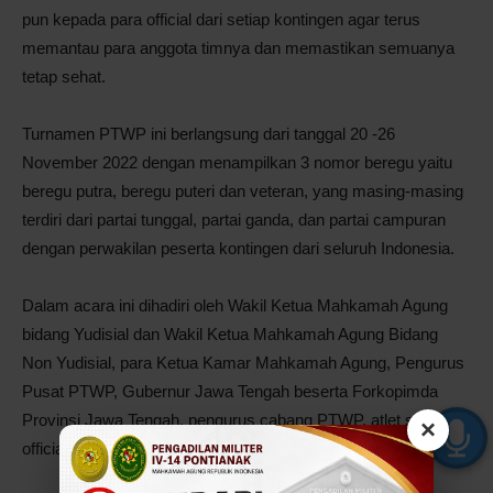
pun kepada para official dari setiap kontingen agar terus
memantau para anggota timnya dan memastikan semuanya
tetap sehat.
Turnamen PTWP ini berlangsung dari tanggal 20 -26
November 2022 dengan menampilkan 3 nomor beregu yaitu
beregu putra, beregu puteri dan veteran, yang masing-masing
terdiri dari partai tunggal, partai ganda, dan partai campuran
dengan perwakilan peserta kontingen dari seluruh Indonesia.
Dalam acara ini dihadiri oleh Wakil Ketua Mahkamah Agung
bidang Yudisial dan Wakil Ketua Mahkamah Agung Bidang
Non Yudisial, para Ketua Kamar Mahkamah Agung, Pengurus
Pusat PTWP, Gubernur Jawa Tengah beserta Forkopimda
Provinsi Jawa Tengah, pengurus cabang PTWP, atlet serta
×
official dari seluruh Indonesia. (rv/em/humas/photo:Adr)