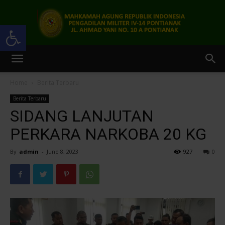
Open toolbar
Pengadilan
Home
Berita Terbaru
Berita Terbaru
Militer
SIDANG LANJUTAN
PERKARA NARKOBA 20 KG
By
admin
-
June 8, 2023
927
0
IV-
14