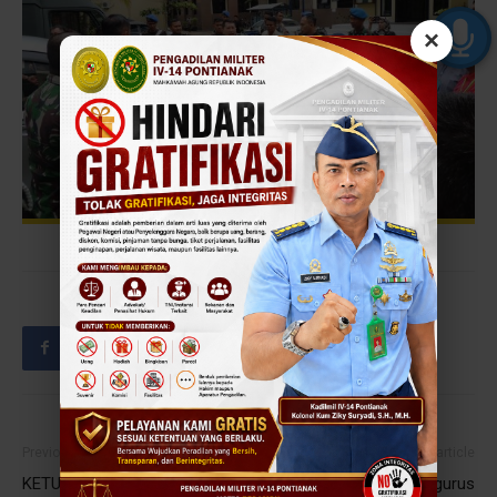
×
Previous article
Next article
KETUA MA: PARALEGAL
Pertemuan Rutin Pengurus