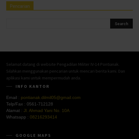
Pencarian
Selamat datang di website Pengadilan Militer IV-14 Pontianak.
Silahkan menggunakan pencarian untuk mencari berita kami. Dan
aplikasi kami untuk mempermudah anda.
INFO KANTOR
Email :
pontianak.dilmil05@gmail.com
Telp/Fax :
0561-712128
Alamat :
Jl. Ahmad Yani No. 10A
Whatsapp :
08216293414
GOOGLE MAPS