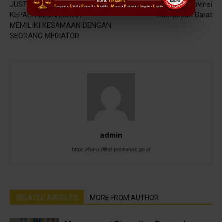
JUSTICE AWARD, PERAN
Dharmayukti Karini Se-Provinsi
KEPALA DESA/LURAH
Kalimantan Barat
MEMILIKI KESAMAAN DENGAN
SEORANG MEDIATOR
admin
https://baru.dilmil-pontianak.go.id
RELATED ARTICLES
MORE FROM AUTHOR