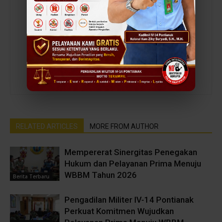
admin
https://baru.dilmil-pontianak.go.id
RELATED ARTICLES
MORE FROM AUTHOR
Mempererat Sinergitas Penegakan
Hukum dan Pelayanan Prima Menuju
WBBM Tahun 2026
Berita Terbaru
Pengadilan Militer IV-14 Pontianak
Perkuat Komitmen Wujudkan