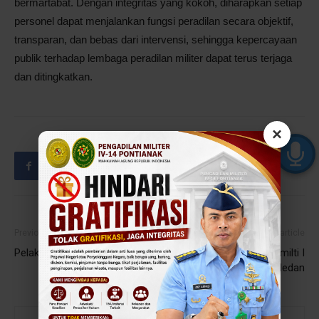
bermartabat. Dengan integritas yang kokoh, diharapkan setiap
personel dapat menjalankan fungsi peradilan secara objektif,
transparan, dan bebas dari intervensi, sehingga kepercayaan
publik terhadap lembaga peradilan militer dapat terus terjaga
dan ditingkatkan.
×
Previous article
Next article
Pelaksanaan Rapat Staf
Pembinaan oleh Waka Dilmilti I
Medan