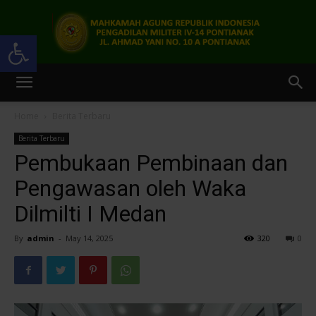
Open toolbar
Pengadilan
Home
Berita Terbaru
Berita Terbaru
Militer
Pembukaan Pembinaan dan
Pengawasan oleh Waka
Dilmilti I Medan
IV-
By
admin
-
May 14, 2025
320
0
14