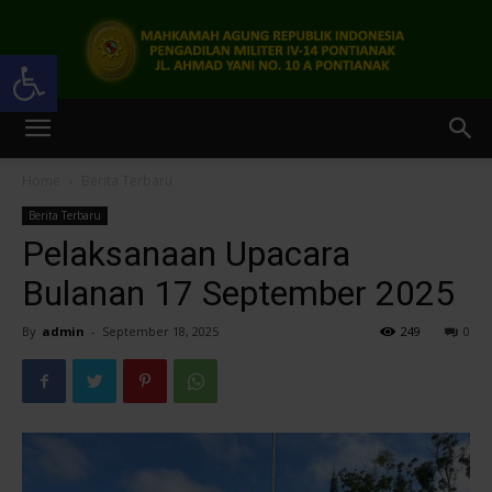
Open toolbar
Pengadilan
Home
Berita Terbaru
Berita Terbaru
Militer
Pelaksanaan Upacara
Bulanan 17 September 2025
By
admin
-
September 18, 2025
249
0
IV-
14