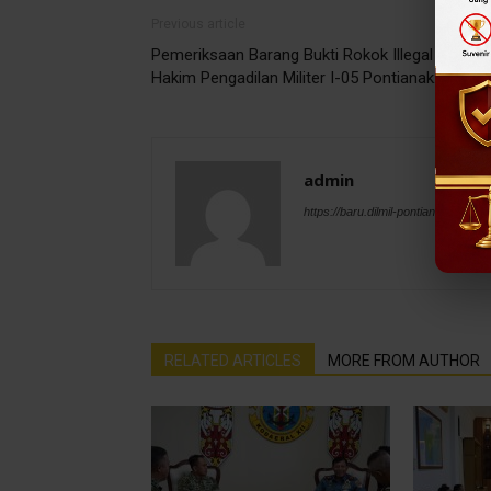
Previous article
Pemeriksaan Barang Bukti Rokok Illegal Oleh
Hakim Pengadilan Militer I-05 Pontianak.
admin
https://baru.dilmil-pontianak.go.id
RELATED ARTICLES
MORE FROM AUTHOR