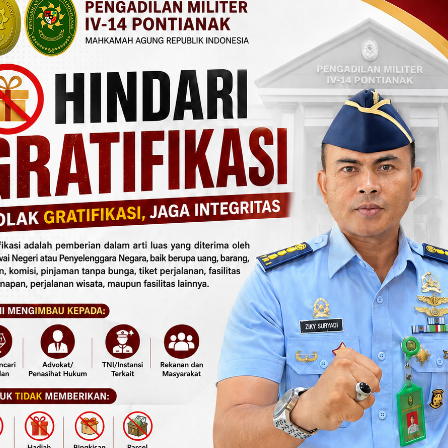
adilmil I-05 Pontianak bersama seluruh personel
iltun MARI ,Marsda TNI Dr. Yuwono Agung Nugroho
 meeting.