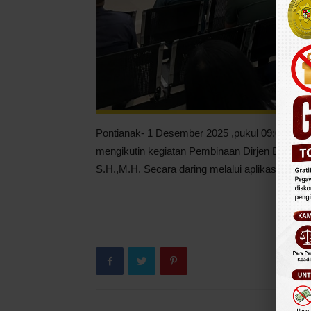
Pontianak- 1 Desember 2025 ,pukul 09:00 WIB K
mengikutin kegiatan Pembinaan Dirjen Badilm
S.H.,M.H. Secara daring melalui aplikasi zoom