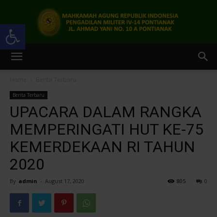
Open toolbar
Pengadilan
Home
Berita Terbaru
Berita Terbaru
Militer
UPACARA DALAM RANGKA
MEMPERINGATI HUT KE-75
KEMERDEKAAN RI TAHUN
IV-
2020
By
admin
-
August 17, 2020
805
0
14