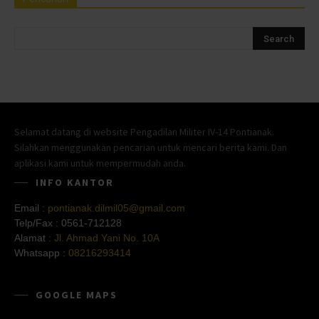
Selamat datang di website Pengadilan Militer IV-14 Pontianak.
Silahkan menggunakan pencarian untuk mencari berita kami. Dan
aplikasi kami untuk mempermudah anda.
INFO KANTOR
Email :
pontianak.dilmil05@gmail.com
Telp/Fax :
0561-712128
Alamat :
Jl. Ahmad Yani No. 10A
Whatsapp :
08216293414
GOOGLE MAPS