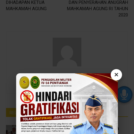
DIHADAPAN KETUA
DAN PENYERAHAN ANUGRAH
MAHKAMAH AGUNG
MAHKAMAH AGUNG RI TAHUN
2020
×
admin
https://baru.dilmil-pontianak.go.id
RELATED ARTICLES
MORE FROM AUTHOR
Mempererat Sinergitas Penegakan