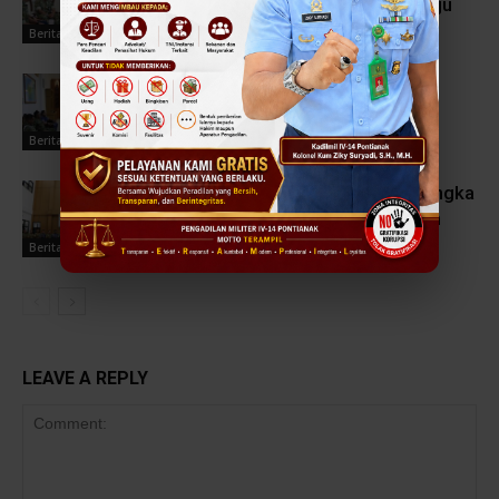
Hukum dan Pelayanan Prima Menuju
WBBM Tahun 2026
Berita Terbaru
Pengadilan Militer IV-14 Pontianak
Perkuat Komitmen Wujudkan
Pelayanan Prima Menuju WBBM
Berita Terbaru
Forum Konsultasi Publik Dalam Rangka
PEKPPP Bersama Komuniti Hukum
Wilayah Kalimantan Barat
Berita Terbaru
LEAVE A REPLY