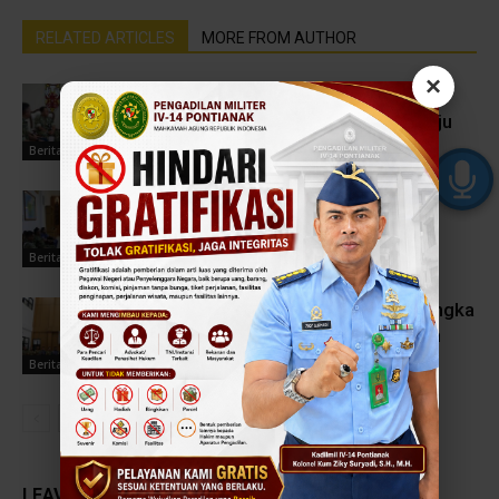
RELATED ARTICLES
MORE FROM AUTHOR
×
Mempererat Sinergitas Penegakan
Hukum dan Pelayanan Prima Menuju
WBBM Tahun 2026
Berita Terbaru
Pengadilan Militer IV-14 Pontianak
Perkuat Komitmen Wujudkan
Pelayanan Prima Menuju WBBM
Berita Terbaru
Forum Konsultasi Publik Dalam Rangka
PEKPPP Bersama Komuniti Hukum
Wilayah Kalimantan Barat
Berita Terbaru
LEAVE A REPLY