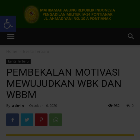
Open toolbar
Pengadilan
Home
Berita Terbaru
Berita Terbaru
Militer
PEMBEKALAN MOTIVASI
MEWUJUDKAN WBK DAN
WBBM
IV-
By
admin
-
October 16, 2020
932
0
14