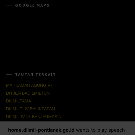
GOOGLE MAPS
TAUTAN TERKAIT
MAHKAMAH AGUNG RI
DITJEN BADILMILTUN
DILMILTAMA
DILMILTI IV BALIKPAPAN
DILMIL IV-15 BANJARMASIN
DILMIL IV-16 BALIKPAPAN
home.dilmil-pontianak.go.id
wants to play speech