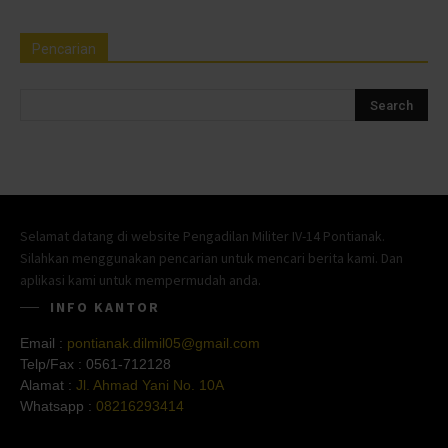
Pencarian
Selamat datang di website Pengadilan Militer IV-14 Pontianak.
Silahkan menggunakan pencarian untuk mencari berita kami. Dan
aplikasi kami untuk mempermudah anda.
INFO KANTOR
Email :
pontianak.dilmil05@gmail.com
Telp/Fax :
0561-712128
Alamat :
Jl. Ahmad Yani No. 10A
Whatsapp :
08216293414