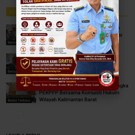
RELATED ARTICLES
MORE FROM AUTHOR
Mempererat Sinergitas Penegakan
Hukum dan Pelayanan Prima Menuju
WBBM Tahun 2026
Berita Terbaru
Pengadilan Militer IV-14 Pontianak
Perkuat Komitmen Wujudkan
Pelayanan Prima Menuju WBBM
Berita Terbaru
Forum Konsultasi Publik Dalam Rangka
PEKPPP Bersama Komuniti Hukum
Wilayah Kalimantan Barat
Berita Terbaru