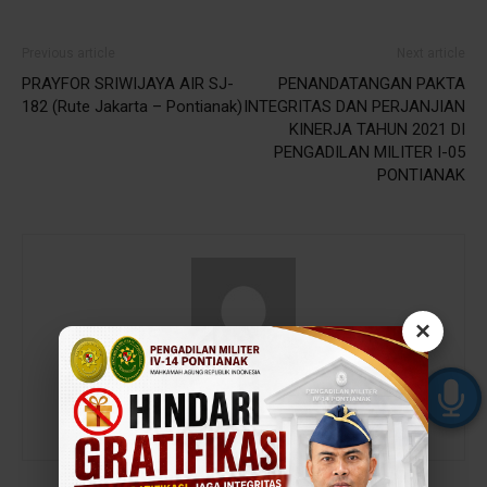
Previous article
Next article
PRAYFOR SRIWIJAYA AIR SJ-
PENANDATANGAN PAKTA
182 (Rute Jakarta – Pontianak)
INTEGRITAS DAN PERJANJIAN
KINERJA TAHUN 2021 DI
PENGADILAN MILITER I-05
PONTIANAK
×
admin
https://baru.dilmil-pontianak.go.id