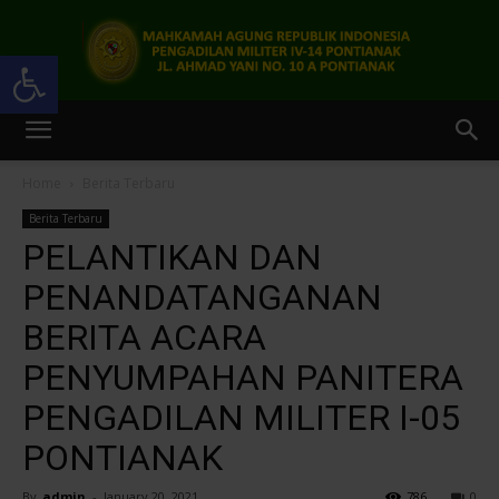
Open toolbar
Pengadilan
Home
Berita Terbaru
Berita Terbaru
Militer
PELANTIKAN DAN
PENANDATANGANAN
BERITA ACARA
IV-
PENYUMPAHAN PANITERA
PENGADILAN MILITER I-05
14
PONTIANAK
By
admin
-
January 20, 2021
786
0