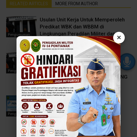
RELATED ARTICLES
MORE FROM AUTHOR
Usulan Unit Kerja Untuk Memperoleh
Predikat WBK dan WBBM di
Lingkungan Peradilan Militer dan
Pengumuman
×
Peradilan Tata Usaha Negara
PENGUMUMAN 3 BESAR HASIL
PELAKSANAAN SELEKSI TERBUKA
PENGISIAN JPT MADYA DAN
Pengumuman
PRATAMA PADA MAHKAMAH AGUNG
RI TA. 2026
PERUBAHAN NOMOR LAYANAN
APLIKASI SIPOPMIL (SISTEM
INFORMASI PELAYANAN ONLINE
Pengumuman
PENGADILAN MILITER) DILMIL I-05
PONTIANAK