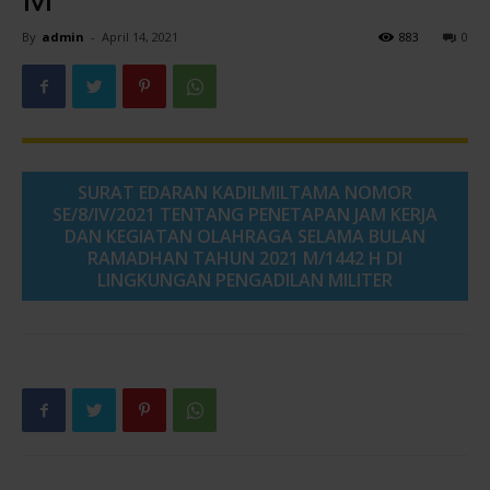
By
admin
-
April 14, 2021
883
0
Pontianak
SURAT EDARAN KADILMILTAMA NOMOR
SE/8/IV/2021 TENTANG PENETAPAN JAM KERJA
DAN KEGIATAN OLAHRAGA SELAMA BULAN
RAMADHAN TAHUN 2021 M/1442 H DI
LINGKUNGAN PENGADILAN MILITER