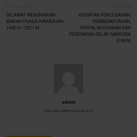
Previous article
Next article
SELAMAT MENUNAIKAN
KEGIATAN PENCEGAHAN,
IBADAH PUASA RAMADHAN
PEMBERANTASAN,
1442 H / 2021 M
PENYALAHGUNAAN DAN
PEREDARAN GELAP NARKOBA
(P4GN)
admin
https://baru.dilmil-pontianak.go.id