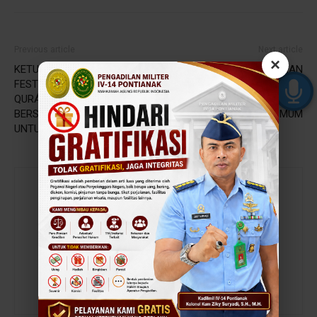
Previous article
Next article
×
KETUA MA RESMIKAN
KETUA MA MEMBERIKAN
FESTIVAL AKBAR BACA AL-
PENGHARGAAN
QURÁN BRAILE DAN ZIKIR
PENINGKATAN KINERJA
BERSAMA 1000 TUNANETRA
BADAN PERADILAN UMUM
UNTUK SATU INDONESIA
admin
https://baru.dilmil-pontianak.go.id