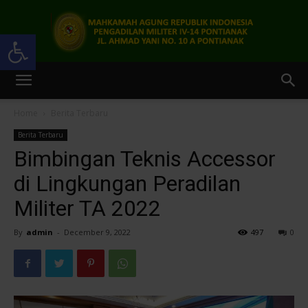
Open toolbar
Pengadilan
Home
Berita Terbaru
Berita Terbaru
Militer
Bimbingan Teknis Accessor
di Lingkungan Peradilan
Militer TA 2022
IV-
By
admin
-
December 9, 2022
497
0
14