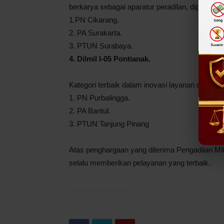
berkarya sebagai aparatur peradilan, diperse
1.PN Cikarang.
2. PA Surakarta.
3. PTUN Surabaya.
4. Dilmil I-05 Pontianak.
Kategori terbaik dalam inovasi layanan disabilit
1. PN Purbalingga.
2. PA Bantul.
3. PTUN Tanjung Pinang
Atas penghargaan yang diterima Pengadilan Mil
selalu memberikan pelayanan yang terbaik.