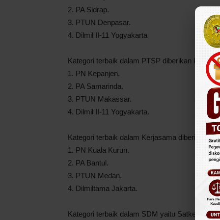
2. PA Sidrap.
3. PTUN Denpasar.
4. Dilmil II-11 Yogyakarta
Kategori terbaik dalam PTSP diberikan kepada:
1. PN Kepanjen.
2. PA Samarinda.
3. PTUN Makassar.
4. Dilmil II-11 Yogyakarta.
Kategori terbaik dalam Kerjasama diberikan ke
1. PN Kuala Kurun.
2. PA Bantul.
3. PTUN Medan.
4. Dilmiltama Jakarta.
Kategori terbaik dalam SDM yaitu Satker telah 