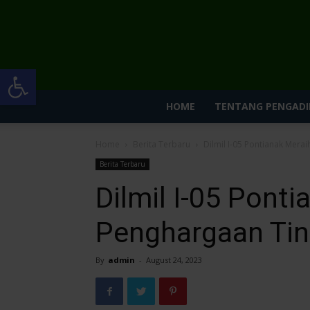
Open toolbar
HOME
TENTANG PENGADI
Home
Berita Terbaru
Dilmil I-05 Pontianak Mera
Berita Terbaru
Dilmil I-05 Pont
Penghargaan Tin
By
admin
-
August 24, 2023