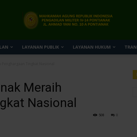
LAN
LAYANAN PUBLIK
LAYANAN HUKUM
TRAN
Pengadilan
ih Penghargaan Tingkat Nasional
ianak Meraih
Militer
gkat Nasional
508
0
IV-