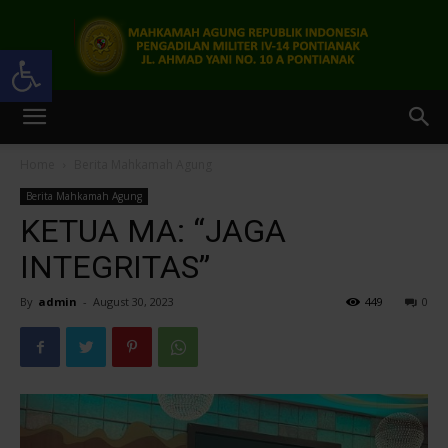
Open toolbar
Pengadilan
Home
Berita Mahkamah Agung
Berita Mahkamah Agung
Militer
KETUA MA: “JAGA
INTEGRITAS”
By
admin
-
August 30, 2023
449
0
IV-
14