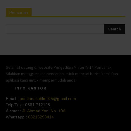
Pencarian
Selamat datang di website Pengadilan Militer IV-14 Pontianak.
Silahkan menggunakan pencarian untuk mencari berita kami. Dan
aplikasi kami untuk mempermudah anda.
INFO KANTOR
Email :
pontianak.dilmil05@gmail.com
Telp/Fax :
0561-712128
Alamat :
Jl. Ahmad Yani No. 10A
Whatsapp :
08216293414