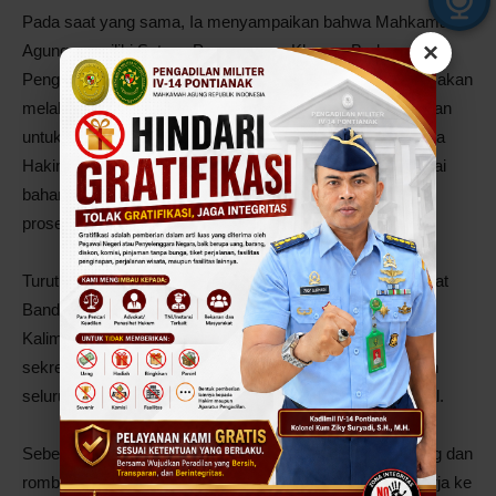
Pada saat yang sama, Ia menyampaikan bahwa Mahkamah
×
Agung memiliki Satuan Pengawasan Khusus Badan
Pengawasan Mahkamah Agung (Mystery Shopper) yang akan
melakukan profiling integritas Hakim dan Aparatur Peradilan
untuk mendapatkan data yang akurat terkait integritas para
Hakim dan Aparatur Peradilan di seluruh indonesia sebagai
bahan bagi upaya pembinaan dan mitigasi resiko dalam
proses promosi dan mutasi.
Turut hadir secara langsung yaitu Ketua Pengadilan Tingkat
Banding, Ketua Pengadilan Tingkat Pertama se wilayah
Kalimantan Selatan, para hakim, para panitera, para
sekretaris, para hakim dan lainnya. Acara diiikuti pula oleh
seluruh insan peradilan di seluruh Indonesia melalui virtual.
Sebelum melakukan pembinaan, Ketua Mahkamah Agung dan
rombongan menyempatkan diri melakukan kunjungan kerja ke