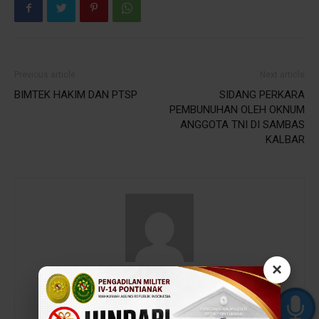
Previous article
Next article
BIMTEK HAKIM DAN PTSP
SIDANG PERKARA
PEMBUNUHAN OLEH OKNUM
ANGGOTA TNI DI SAMBAS
KALBAR
×
admin
https://baru.dilmil-pontianak.go.id