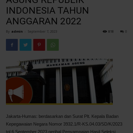
INDONESIA TAHUN
Pontianak
ANGGARAN 2022
By
admin
-
September 7, 2023
818
0
Jakarta-Humas: berdasarkan dan Surat Plt. Kepala Badan
Kepegawaian Negara Nomor 3932.1/R-KS.04.03/SD/K/2023
tgl 6 September 2023 perihal Penyampaian Hasil Seleksi