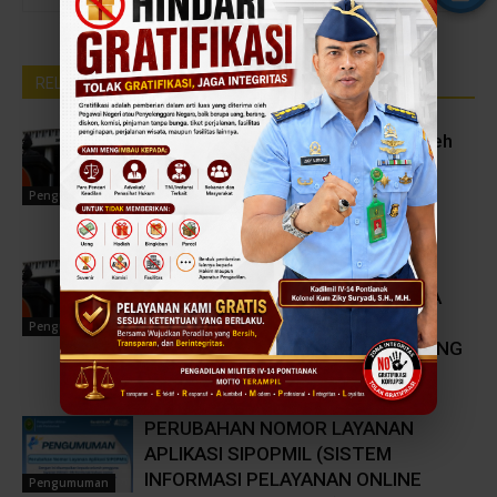
RELATED ARTICLES
MORE FROM AUTHOR
Usulan Unit Kerja Untuk Memperoleh
Predikat WBK dan WBBM di
Lingkungan Peradilan Militer dan
Pengumuman
Peradilan Tata Usaha Negara
PENGUMUMAN 3 BESAR HASIL
PELAKSANAAN SELEKSI TERBUKA
PENGISIAN JPT MADYA DAN
Pengumuman
PRATAMA PADA MAHKAMAH AGUNG
RI TA. 2026
PERUBAHAN NOMOR LAYANAN
APLIKASI SIPOPMIL (SISTEM
INFORMASI PELAYANAN ONLINE
Pengumuman