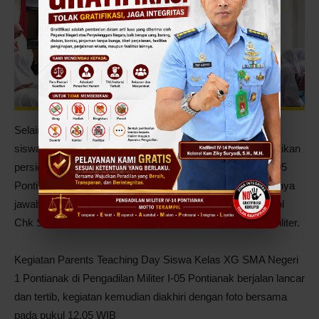
Selain materi tentang pengenalan Pengadilan Militer, para
siswa juga berkesempatan untuk mengikuti dan menyaksikan
persidangan di Ruang Sidang Cakra Pengadilan Militer I-05
Pontianak, kemudian para siswa melanjutkan kegiatan tanya
jawab dengan orang tua murid yang mengajar yakni Letkol
Chk Salis Alfian Wijaya, S.H., M.H. tentang Pengadilan Militer.
Kegiatan Parents Teaching Day Siswa Kelas XG SMA Negeri
1 Pontianak di Pengadilan Militer I-05 Pontianak berjalan lancar
dan tertib, kegiatan kemudian diakhiri dengan foto bersama
pada pukul 12.05 WIB