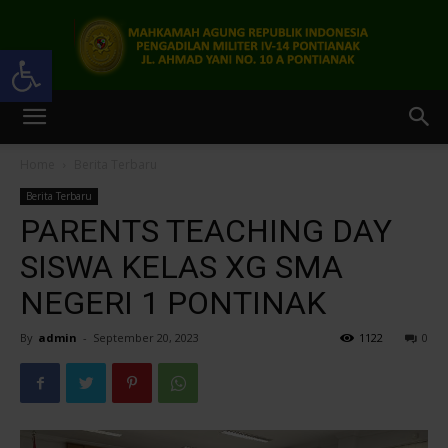
Open toolbar
Pengadilan
Home
Berita Terbaru
Berita Terbaru
Militer
PARENTS TEACHING DAY
SISWA KELAS XG SMA
NEGERI 1 PONTINAK
IV-
By
admin
-
September 20, 2023
1122
0
14