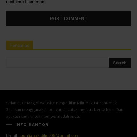
next time I comment.
Pencarian
Selamat datang di website Pengadilan Militer IV-14 Pontianak.
Silahkan menggunakan pencarian untuk mencari berita kami. Dan
aplikasi kami untuk mempermudah anda.
INFO KANTOR
Email :
pontianak.dilmil05@gmail.com