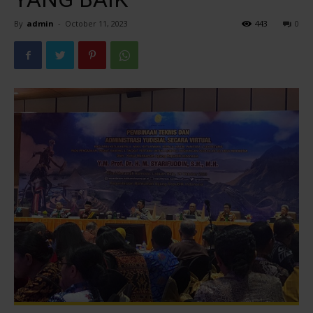
By
admin
-
October 11, 2023
443
0
Pontianak