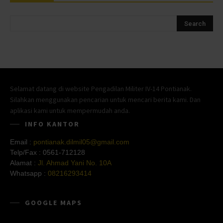
Selamat datang di website Pengadilan Militer IV-14 Pontianak.
Silahkan menggunakan pencarian untuk mencari berita kami. Dan
aplikasi kami untuk mempermudah anda.
INFO KANTOR
Email :
pontianak.dilmil05@gmail.com
Telp/Fax :
0561-712128
Alamat :
Jl. Ahmad Yani No. 10A
Whatsapp :
08216293414
GOOGLE MAPS