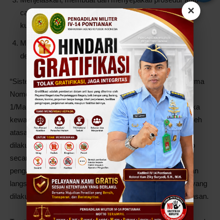
×
cara pelaksanaan pekerjaan atau kegiatan yang dinilai
kurang jelas atau belum diatur secara khusus.
Membina bawahan agar dapat melaksanakan tugas
dengan baik.
“Sistem tanggung jawab berjenjang yang diatur dalam Perma
Nomor 8 Tahun 2016 dan Maklumat Nomor
1/Maklumat/KMA/IX/2017 bersifat proporsional. Artinya, jika
kewajiban pengawasan dan pembinaan telah dijalankan oleh
atasan langsungnya, maka segala pelanggaran yang
dilakukan oleh bawahannya akan menjadi tanggung jawab
secara pribadi dari bawahannya, namun jika kewajiban
pengawasan dan pembinaan tidak dijalankan, maka atasan
langsungnya akan turut menerima sanksi dari perbuatan yang
dilakukan oleh bawahannya”, ujar mantan Ketua Pengawasan.