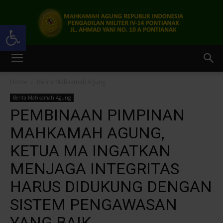
Open toolbar
Pengadilan
Home
Berita Mahkamah Agung
Berita Mahkamah Agung
Militer
PEMBINAAN PIMPINAN
MAHKAMAH AGUNG,
KETUA MA INGATKAN
IV-
MENJAGA INTEGRITAS
HARUS DIDUKUNG DENGAN
14
SISTEM PENGAWASAN
YANG BAIK