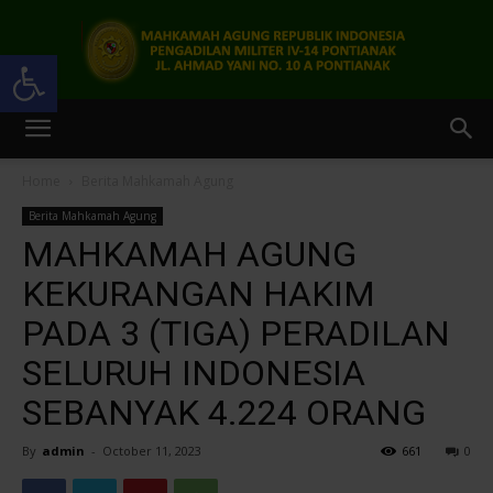
Open toolbar
Pengadilan
Home
Berita Mahkamah Agung
Berita Mahkamah Agung
Militer
MAHKAMAH AGUNG
KEKURANGAN HAKIM
PADA 3 (TIGA) PERADILAN
IV-
SELURUH INDONESIA
SEBANYAK 4.224 ORANG
14
By
admin
-
October 11, 2023
661
0