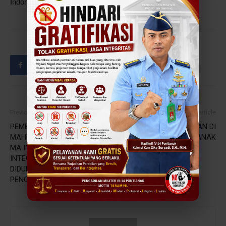
Indonesia secara luring dan daring. (Humas)
Previous article
Next article
PEMBINAAN PIMPINAN
BINWAS DILMILTI I MEDAN DI
MAHKAMAH AGUNG, KETUA
DILMIL I-05 PONTIANAK
MA INGATKAN MENJAGA
INTEGRITAS HARUS
DIDUKUNG DENGAN SISTEM
PENGAWASAN YANG BAIK