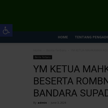
Open toolbar
HOME
TENTANG PENGADI
Home
Berita Terbaru
YM KETUA MAHKAMAH AGU
Berita Terbaru
YM KETUA MAH
BESERTA ROMBN
BANDARA SUPAD
By
admin
-
June 3, 2024