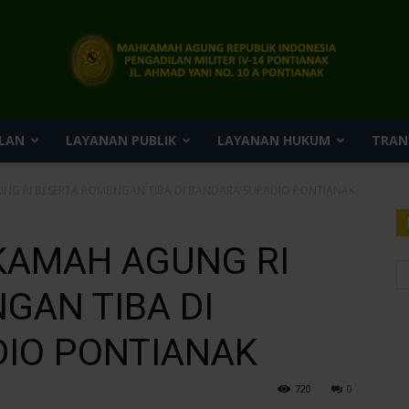
LAN
LAYANAN PUBLIK
LAYANAN HUKUM
TRAN
Pengadilan
NG RI BESERTA ROMBNGAN TIBA DI BANDARA SUPADIO PONTIANAK
KAMAH AGUNG RI
Militer
GAN TIBA DI
IO PONTIANAK
IV-
720
0