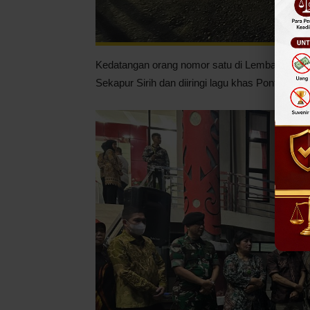
Kedatangan orang nomor satu di Lembaga Yudika
Sekapur Sirih dan diiringi lagu khas Pontianak.