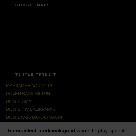
GOOGLE MAPS
TAUTAN TERKAIT
MAHKAMAH AGUNG RI
DITJEN BADILMILTUN
DILMILTAMA
DILMILTI IV BALIKPAPAN
DILMIL IV-15 BANJARMASIN
DILMIL IV-16 BALIKPAPAN
home.dilmil-pontianak.go.id
wants to play speech