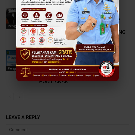
PENGUMUMAN 3 BESAR HASIL
PELAKSANAAN SELEKSI TERBUKA
PENGISIAN JPT MADYA DAN
Pengumuman
PRATAMA PADA MAHKAMAH AGUNG
RI TA. 2026
PERUBAHAN NOMOR LAYANAN
APLIKASI SIPOPMIL (SISTEM
INFORMASI PELAYANAN ONLINE
Pengumuman
PENGADILAN MILITER) DILMIL I-05
PONTIANAK
LEAVE A REPLY