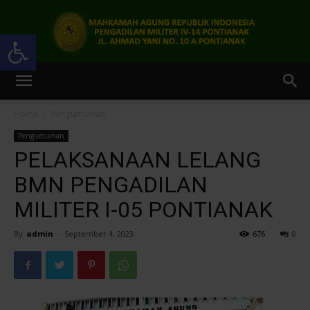
Open toolbar
Pengadilan
Home
Pengumuman
Pengumuman
Militer
PELAKSANAAN LELANG
BMN PENGADILAN
MILITER I-05 PONTIANAK
IV-
By
admin
-
September 4, 2023
676
0
14