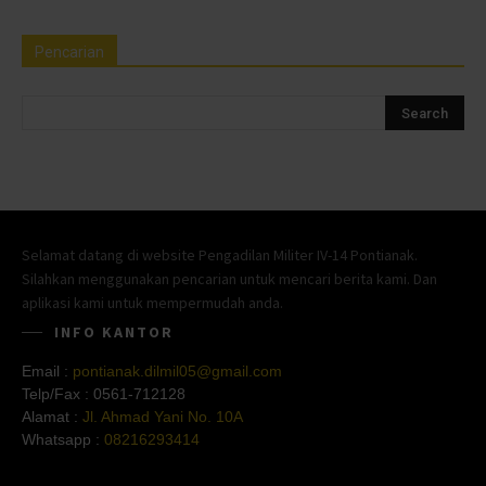
Pencarian
Selamat datang di website Pengadilan Militer IV-14 Pontianak.
Silahkan menggunakan pencarian untuk mencari berita kami. Dan
aplikasi kami untuk mempermudah anda.
INFO KANTOR
Email :
pontianak.dilmil05@gmail.com
Telp/Fax :
0561-712128
Alamat :
Jl. Ahmad Yani No. 10A
Whatsapp :
08216293414