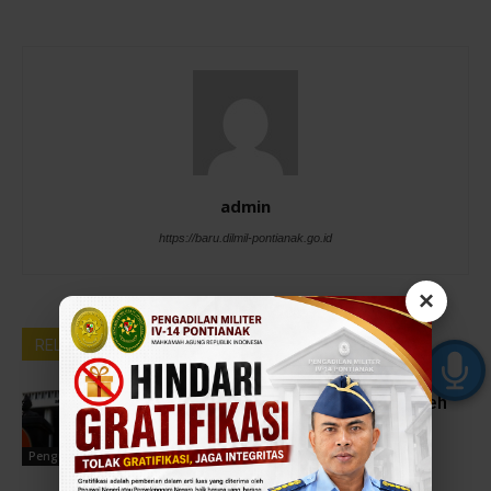
admin
https://baru.dilmil-pontianak.go.id
×
RELATED ARTICLES
MORE FROM AUTHOR
Usulan Unit Kerja Untuk Memperoleh
Predikat WBK dan WBBM di
Lingkungan Peradilan Militer dan
Pengumuman
Peradilan Tata Usaha Negara